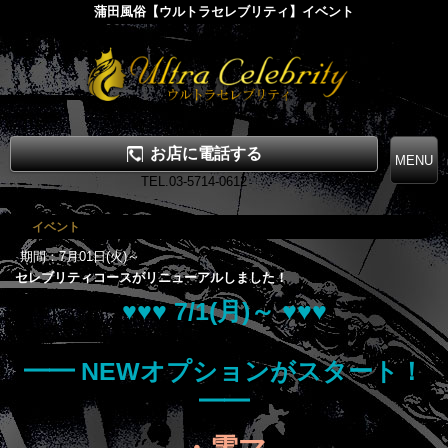
蒲田風俗【ウルトラセレブリティ】イベント
お店に電話する
TEL.03-5714-0612
イベント
期間：7月01日(火)～
セレブリティコースがリニューアルしました！
♥♥♥ 7/1(月)～ ♥♥♥
━━ NEWオプションがスタート！
━━