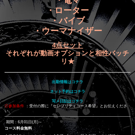
・電マ
・ローター
・バイブ
・ウーマナイザー
4点セット
それぞれが動画オプションと相性バッチ
リ★
出勤情報はコチラ
ネット予約はコチラ
写メ日記はコチラ
◎参加条件
：受付の際に『セレブリティコース希望』とお伝えくださ
い。
期間：6月01日(月)～
コース料金無料