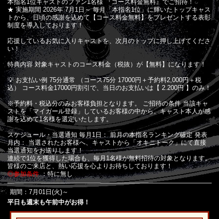
本指名1位キャストのファン1名様 『コース料金無料』でご招待！
★ 実施期間 2026年 7月1日～ 毎月「本指名1位」に輝いたトップキャス
トから、日頃の感謝を込めて【コース料金無料】をプレゼントする表彰
制度を導入しております！
応援しているお気に入りキャストを、次月のトップに押し上げてくださ
い！
特典内容 対象キャストのコース料金（税抜）が【無料】になります！
💡 お支払い例 75分通常 （コース75分 17000円＋予約料2,000円＋税
込） コース料金17000円割引で、当日のお支払いは【 2.200円 】のみ！
※予約料・税込分のみお客様負担となります。 ご招待の条件 当該キャ
ストを「マイガール登録」しているお客様の中から、キャスト本人が感
謝を込めて1名様を選定いたします。
スケジュール・当選通知 毎月1日： 前月の本指名ランキング確定 発表
月内： 当選されたお客様へ、キャストから「オキニトーク」にて直接
当選通知をお送りします！
連続で1位を獲得した場合も、毎月1名様が無料招待の対象となります。
皆様のご来店と、熱い応援を心よりお待ちしております！
◎参加条件
：特に無し
期間：7月01日(火)～
平日も週末も午前中がお得！